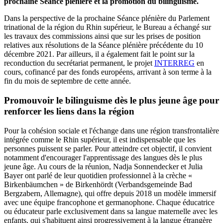
prochaine Séance plénière et la promotion du bilinguisme.
Dans la perspective de la prochaine Séance plénière du Parlement
trinational de la région du Rhin supérieur, le Bureau a échangé sur
les travaux des commissions ainsi que sur les prises de position
relatives aux résolutions de la Séance plénière précédente du 10
décembre 2021. Par ailleurs, il a également fait le point sur la
reconduction du secrétariat permanent, le projet
INTERREG
en
cours, cofinancé par des fonds européens, arrivant à son terme à la
fin du mois de septembre de cette année.
Promouvoir le bilinguisme dès le plus jeune âge pour
renforcer les liens dans la région
Pour la cohésion sociale et l'échange dans une région transfrontalière
intégrée comme le Rhin supérieur, il est indispensable que les
personnes puissent se parler. Pour atteindre cet objectif, il convient
notamment d'encourager l'apprentissage des langues dès le plus
jeune âge. Au cours de la réunion, Nadja Sonnendecker et Julia
Bayer ont parlé de leur quotidien professionnel à la crèche «
Birkenbäumchen » de Birkenhördt (Verbandsgemeinde Bad
Bergzabern, Allemagne), qui offre depuis 2018 un modèle immersif
avec une équipe francophone et germanophone. Chaque éducatrice
ou éducateur parle exclusivement dans sa langue maternelle avec les
enfants, qui s'habituent ainsi progressivement à la langue étrangère