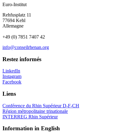
Euro-Institut
Rehfusplatz 11
77694 Kehl
Allemagne
+49 (0) 7851 7407 42
info@conseilrhenan.org
Restez informés
LinkedIn
Instagram
Facebook
Liens
Conférence du Rhin Supérieur D-F-CH
Région métropolitaine trinationale
INTERREG Rhin Supérieur
Information in English