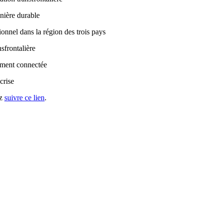
anière durable
ionnel dans la région des trois pays
sfrontalière
ement connectée
crise
ez
suivre ce lien
.