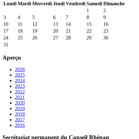
Lun
di
Mar
di
Mer
credi
Jeu
di
Ven
dredi
Sam
edi
Dim
anche
1
2
3
4
5
6
7
8
9
10
11
12
13
14
15
16
17
18
19
20
21
22
23
24
25
26
27
28
29
30
31
Aperçu
2026
2025
2024
2023
2022
2021
2020
2019
2018
2017
2016
Secrétariat permanent du Conseil Rhénan