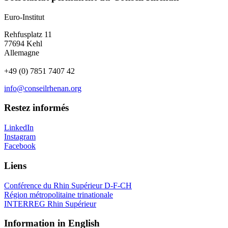
Euro-Institut
Rehfusplatz 11
77694 Kehl
Allemagne
+49 (0) 7851 7407 42
info@conseilrhenan.org
Restez informés
LinkedIn
Instagram
Facebook
Liens
Conférence du Rhin Supérieur D-F-CH
Région métropolitaine trinationale
INTERREG Rhin Supérieur
Information in English