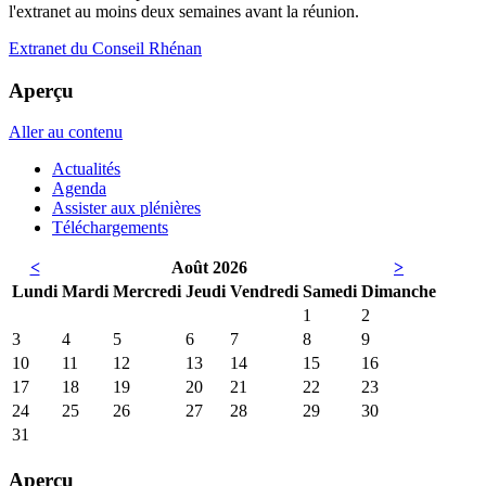
l'extranet au moins deux semaines avant la réunion.
Extranet du Conseil Rhénan
Aperçu
Aller au contenu
Actualités
Agenda
Assister aux plénières
Téléchargements
<
Août 2026
>
Lun
di
Mar
di
Mer
credi
Jeu
di
Ven
dredi
Sam
edi
Dim
anche
1
2
3
4
5
6
7
8
9
10
11
12
13
14
15
16
17
18
19
20
21
22
23
24
25
26
27
28
29
30
31
Aperçu