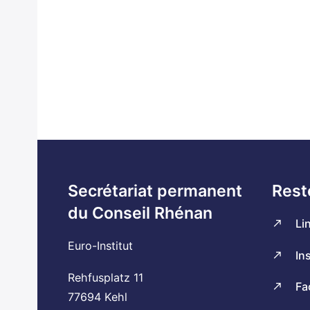
Secrétariat permanent
Rest
du Conseil Rhénan
Li
Euro-Institut
In
Rehfusplatz 11
Fa
77694 Kehl