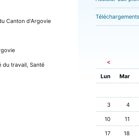
Protection et
n
Courriers
évolution des
Téléchargement
populations
Rapports
n
d'activité
Agriculture -
Environnement
rgovie
Priorités
st
- Climat -
<
thématiques
du travail, Santé
Energie
n
Lun
Mar
-
Culture -
Jeunesse -
3
4
Formation -
Sport
10
11
17
18