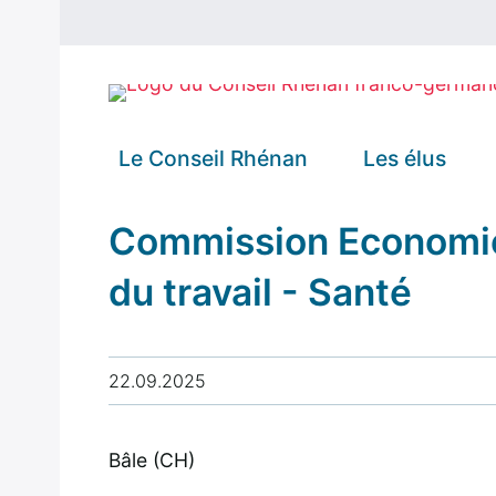
Le Conseil Rhénan
Les élus
Commission Economi
Missions et
Présidenc
du travail - Santé
fonctionnement
Bureau
Rôle au sein de
Délégatio
22.09.2025
la coopération
Bade-
dans le Rhin
Wurtembe
Supérieur
Bâle (CH)