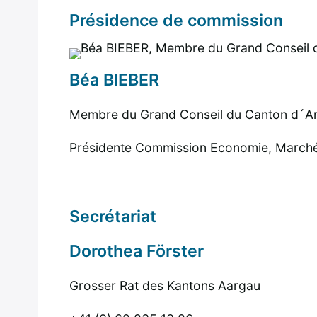
Delegatio
Présidence de commission
Territoire et
Alsace
Partenaires
Béa BIEBER
Délégatio
Contexte de
Suisse du
création
Membre du Grand Conseil du Canton d´A
Nord-Oue
Présidente Commission Economie, Marché 
Partenaires
Delegatio
Convention de
Rhénanie
Secrétariat
création
Palatinat
Dorothea Förster
Réglement
intérieur
Grosser Rat des Kantons Aargau