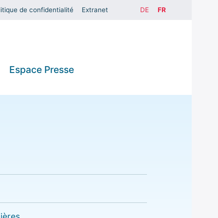
itique de confidentialité
Extranet
DE
FR
Espace Presse
s
Communiqués
de presse
Galerie de
aux
photos
gements
ières