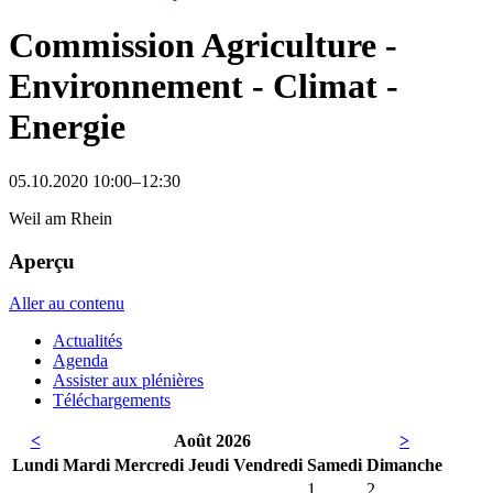
Commission Agriculture -
Environnement - Climat -
Energie
05.10.2020 10:00–12:30
Weil am Rhein
Aperçu
Aller au contenu
Actualités
Agenda
Assister aux plénières
Téléchargements
<
Août 2026
>
Lun
di
Mar
di
Mer
credi
Jeu
di
Ven
dredi
Sam
edi
Dim
anche
1
2