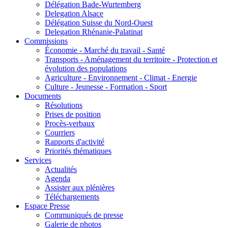
Délégation Bade-Wurtemberg
Delegation Alsace
Délégation Suisse du Nord-Ouest
Delegation Rhénanie-Palatinat
Commissions
Économie - Marché du travail - Santé
Transports - Aménagement du territoire - Protection et
évolution des populations
Agriculture - Environnement - Climat - Energie
Culture - Jeunesse - Formation - Sport
Documents
Résolutions
Prises de position
Procès-verbaux
Courriers
Rapports d'activité
Priorités thématiques
Services
Actualités
Agenda
Assister aux plénières
Téléchargements
Espace Presse
Communiqués de presse
Galerie de photos