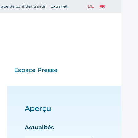
ique de confidentialité
Extranet
DE
FR
Espace Presse
lités
Communiqués
de presse
Aperçu
da
Galerie de
Actualités
er aux
photos