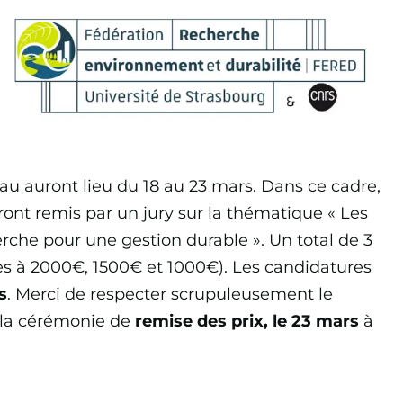
Procès-
pléni
Aménagement
berg
verbaux
du territoire -
Téléc
Protection et
ion
Courriers
évolution des
populations
Rapports
ion
d'activité
au auront lieu du 18 au 23 mars. Dans ce cadre,
Agriculture -
u
ront remis par un jury sur la thématique « Les
Environnement
Priorités
est
rche pour une gestion durable ». Un total de 3
- Climat -
thématiques
es à 2000€, 1500€ et 1000€). Les candidatures
Energie
ion
s
. Merci de respecter scrupuleusement le
e-
à la cérémonie de
remise des prix, le 23 mars
à
Culture -
t
Jeunesse -
Formation -