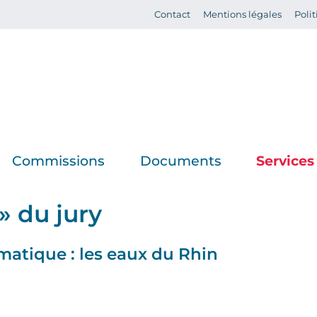
Contact
Mentions légales
Polit
Commissions
Documents
Services
» du jury
nce
Économie -
Résolutions
Actua
Marché du
matique : les eaux du Rhin
Prises de
Agen
travail - Santé
position
ion
Assist
Transports -