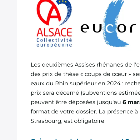
Bade-
dans le Rhin
Wurtem
Supérieur
Delegat
Territoire et
Alsace
Partenaires
Délégat
Contexte de
Les deuxièmes Assises rhénanes de l'e
Suisse d
création
des prix de thèse « coups de cœur » se
Nord-Ou
eaux du Rhin supérieur en 2024 : reche
Partenaires
prix sera décerné (subventions estimé
Delegat
peuvent être déposées jusqu'au
6 mar
Convention de
Rhénani
format de votre dossier. La présence 
création
Palatina
Strasbourg, est obligatoire.
Réglement