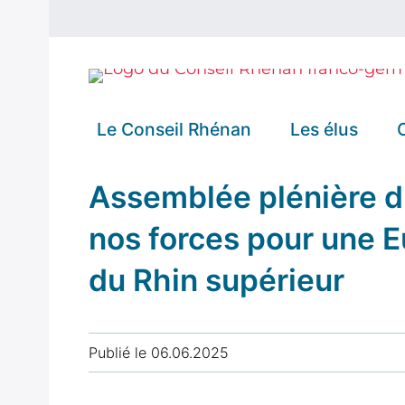
Le Conseil Rhénan
Les élus
Assemblée plénière d
Missions et
Présidenc
nos forces pour une E
fonctionnement
Bureau
du Rhin supérieur
Rôle au sein de
Délégation
la coopération
Bade-
dans le Rhin
Publié le
06.06.2025
Wurtembe
Supérieur