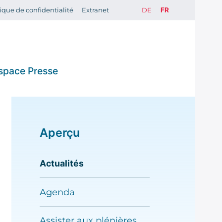
tique de confidentialité
Extranet
DE
FR
space Presse
Communiqués
de presse
Aperçu
Galerie de
Actualités
photos
Agenda
ments
Assister aux plénières