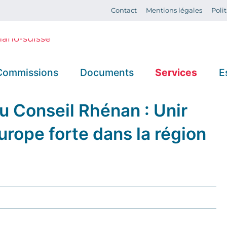
Contact
Mentions légales
Poli
Commissions
Documents
Services
E
u Conseil Rhénan : Unir
e
Économie -
Résolutions
Actualités
urope forte dans la région
Marché du
Prises de
Agenda
travail - Santé
position
Assister aux
Transports -
Procès-
plénières
Aménagement
rg
verbaux
du territoire -
Télécharge