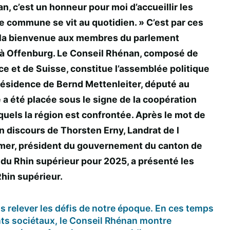
Protection et
n, c’est un honneur pour moi d’accueillir les
Courriers
évolution des
pe commune se vit au quotidien. » C’est par ces
populations
 la bienvenue aux membres du parlement
Rapports
s à Offenburg. Le Conseil Rhénan, composé de
d'activité
Agriculture -
e et de Suisse, constitue l’assemblée politique
Environnement
présidence de Bernd Mettenleiter, député au
Priorités
t
- Climat -
 été placée sous le signe de la coopération
thématiques
quels la région est confrontée. Après le mot de
Energie
n discours de Thorsten Erny, Landrat de l
Culture -
ramer, président du gouvernement du canton de
 du Rhin supérieur pour 2025, a présenté les
Jeunesse -
Rhin supérieur.
Formation -
Sport
 relever les défis de notre époque. En ces temps
ts sociétaux, le Conseil Rhénan montre