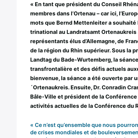
« En tant que président du Conseil Rhéna
Delegation
Territoire et
membres dans l’Ortenau – car ici, l’Euro
Alsace
Partenaires
mots que Bernd Mettenleiter a souhaité
trinational au Landratsamt Ortenaukrei
Délégation
Contexte de
représentants élus d’Allemagne, de Franc
Suisse du
création
de la région du Rhin supérieur. Sous la 
Nord-Oues
Landtag du Bade-Wurtemberg, la séance a
Partenaires
transfrontalière et des défis actuels aux
Delegation
bienvenue, la séance a été ouverte par u
Convention de
Rhénanie-
´Ortenaukreis. Ensuite, Dr. Conradin C
création
Palatinat
Bâle-Ville et président de la Conférence
activités actuelles de la Conférence du 
Réglement
intérieur
« Ce n’est qu’ensemble que nous pourrons
de crises mondiales et de bouleversemen