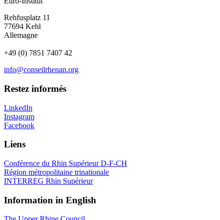
Euro-Institut
Rehfusplatz 11
77694 Kehl
Allemagne
+49 (0) 7851 7407 42
info@conseilrhenan.org
Restez informés
LinkedIn
Instagram
Facebook
Liens
Conférence du Rhin Supérieur D-F-CH
Région métropolitaine trinationale
INTERREG Rhin Supérieur
Information in English
The Upper Rhine Council