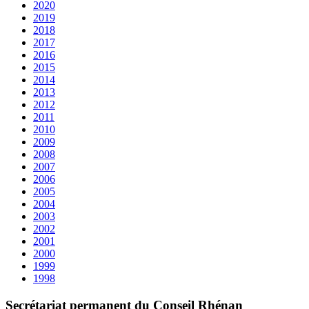
2020
2019
2018
2017
2016
2015
2014
2013
2012
2011
2010
2009
2008
2007
2006
2005
2004
2003
2002
2001
2000
1999
1998
Secrétariat permanent du Conseil Rhénan