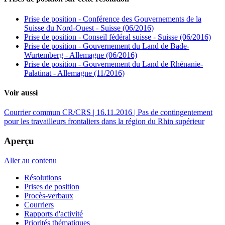
Prise de position - Conférence des Gouvernements de la
Suisse du Nord-Ouest - Suisse (06/2016)
Prise de position - Conseil fédéral suisse - Suisse (06/2016)
Prise de position - Gouvernement du Land de Bade-
Wurtemberg - Allemagne (06/2016)
Prise de position - Gouvernement du Land de Rhénanie-
Palatinat - Allemagne (11/2016)
Voir aussi
Courrier commun CR/CRS | 16.11.2016 | Pas de contingentement
pour les travailleurs frontaliers dans la région du Rhin supérieur
Aperçu
Aller au contenu
Résolutions
Prises de position
Procès-verbaux
Courriers
Rapports d'activité
Priorités thématiques