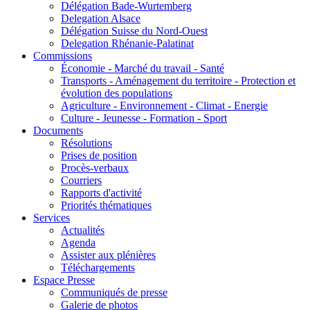
Délégation Bade-Wurtemberg
Delegation Alsace
Délégation Suisse du Nord-Ouest
Delegation Rhénanie-Palatinat
Commissions
Économie - Marché du travail - Santé
Transports - Aménagement du territoire - Protection et
évolution des populations
Agriculture - Environnement - Climat - Energie
Culture - Jeunesse - Formation - Sport
Documents
Résolutions
Prises de position
Procès-verbaux
Courriers
Rapports d'activité
Priorités thématiques
Services
Actualités
Agenda
Assister aux plénières
Téléchargements
Espace Presse
Communiqués de presse
Galerie de photos