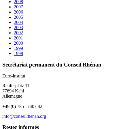
2008
2007
2006
2005
2004
2003
2002
2001
2000
1999
1998
Secrétariat permanent du Conseil Rhénan
Euro-Institut
Rehfusplatz 11
77694 Kehl
Allemagne
+49 (0) 7851 7407 42
info@conseilrhenan.org
Restez informés