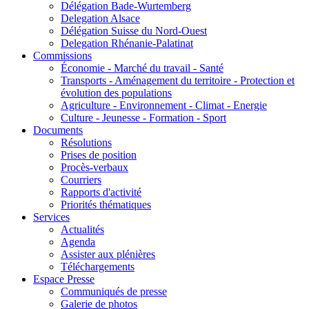
Délégation Bade-Wurtemberg
Delegation Alsace
Délégation Suisse du Nord-Ouest
Delegation Rhénanie-Palatinat
Commissions
Économie - Marché du travail - Santé
Transports - Aménagement du territoire - Protection et
évolution des populations
Agriculture - Environnement - Climat - Energie
Culture - Jeunesse - Formation - Sport
Documents
Résolutions
Prises de position
Procès-verbaux
Courriers
Rapports d'activité
Priorités thématiques
Services
Actualités
Agenda
Assister aux plénières
Téléchargements
Espace Presse
Communiqués de presse
Galerie de photos