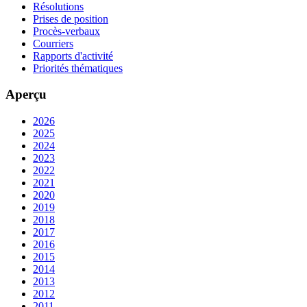
Résolutions
Prises de position
Procès-verbaux
Courriers
Rapports d'activité
Priorités thématiques
Aperçu
2026
2025
2024
2023
2022
2021
2020
2019
2018
2017
2016
2015
2014
2013
2012
2011