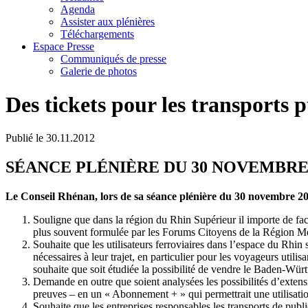
Agenda
Assister aux plénières
Téléchargements
Espace Presse
Communiqués de presse
Galerie de photos
Des tickets pour les transports 
Publié le
30.11.2012
SÉANCE PLÉNIÈRE DU 30 NOVEMBRE 
Le Conseil Rhénan, lors de sa séance plénière du 30 novembre 2
Souligne que dans la région du Rhin Supérieur il importe de facili
plus souvent formulée par les Forums Citoyens de la Région Mé
Souhaite que les utilisateurs ferroviaires dans l’espace du Rhin 
nécessaires à leur trajet, en particulier pour les voyageurs uti
souhaite que soit étudiée la possibilité de vendre le Baden-Würt
Demande en outre que soient analysées les possibilités d’exte
preuves – en un « Abonnement + » qui permettrait une utilisation
Souhaite que les entreprises responsables les transports de publ