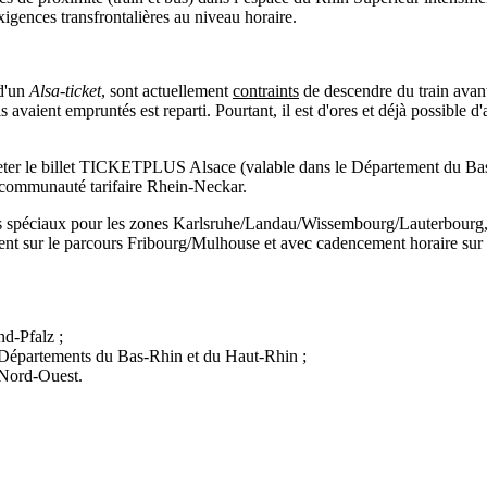
xigences transfrontalières au niveau horaire.
d'un
Alsa-ticket
, sont actuellement
contraints
de descendre du train avant 
s avaient empruntés est reparti. Pourtant, il est d'ores et déjà possible d
cheter le billet TICKETPLUS Alsace (valable dans le Département du Bas-
la communauté tarifaire Rhein-Neckar.
tarifs spéciaux pour les zones Karlsruhe/Landau/Wissembourg/Lauterbour
ent sur le parcours Fribourg/Mulhouse et avec cadencement horaire sur 
d-Pfalz ;
x Départements du Bas-Rhin et du Haut-Rhin ;
 Nord-Ouest.