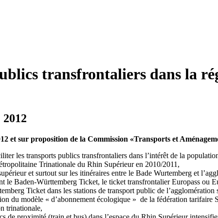
publics transfrontaliers dans la 
2012
012 et sur proposition de la Commission «Transports et Aménageme
ter les transports publics transfrontaliers dans l’intérêt de la populatio
tropolitaine Trinationale du Rhin Supérieur en 2010/2011,
supérieur et surtout sur les itinéraires entre le Bade Wurtemberg et l’agg
lisant le Baden-Württemberg Ticket, le ticket transfrontalier Europass 
temberg Ticket dans les stations de transport public de l’agglomération 
nsion du modèle « d’abonnement écologique » de la fédération tarifai
 trinationale,
ics de proximité (train et bus) dans l’espace du Rhin Supérieur intensifi