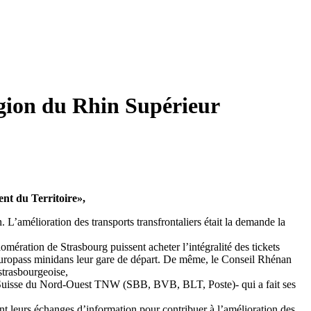
région du Rhin Supérieur
nt du Territoire»,
n. L’amélioration des transports transfrontaliers était la demande la
lomération de Strasbourg puissent acheter l’intégralité des tickets
ou Europass minidans leur gare de départ. De même, le Conseil Rhénan
strasbourgeoise,
re Suisse du Nord-Ouest TNW (SBB, BVB, BLT, Poste)- qui a fait ses
ent leurs échanges d’information pour contribuer à l’amélioration des