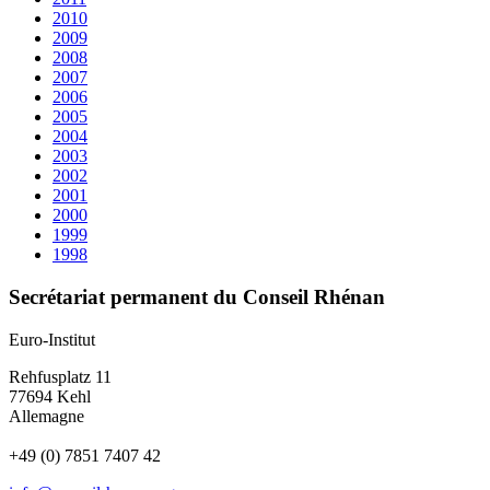
2010
2009
2008
2007
2006
2005
2004
2003
2002
2001
2000
1999
1998
Secrétariat permanent du Conseil Rhénan
Euro-Institut
Rehfusplatz 11
77694 Kehl
Allemagne
+49 (0) 7851 7407 42