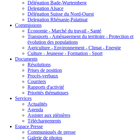
Délégation Bade-Wurtemberg
Delegation Alsace
Délégation Suisse du Nord-Ouest
Delegation Rhénanie-Palatinat
Commissions
Économie - Marché du travail - Santé
Transports - Aménagement du territoire - Protection et
évolution des populations
Agriculture - Environnement - Climat - Energie
Culture - Jeunesse - Formation - Sport
Documents
Résolutions
Prises de position
Procès-verbaux
Courriers
Rapports d'activité
Priorités thématiques
Services
Actualités
Agenda
Assister aux plénières
Téléchargements
Espace Presse
Communiqués de presse
Galerie de photos