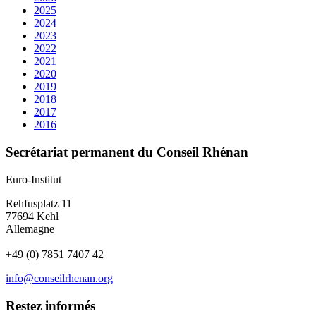
2025
2024
2023
2022
2021
2020
2019
2018
2017
2016
Secrétariat permanent du Conseil Rhénan
Euro-Institut
Rehfusplatz 11
77694 Kehl
Allemagne
+49 (0) 7851 7407 42
info@conseilrhenan.org
Restez informés