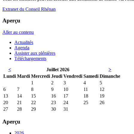
Extranet du Conseil Rhénan
Aperçu
Aller au contenu
Actualités
Agenda
Assister aux plénières
Téléchargements
<
Juillet 2026
>
Lun
di
Mar
di
Mer
credi
Jeu
di
Ven
dredi
Sam
edi
Dim
anche
1
2
3
4
5
6
7
8
9
10
11
12
13
14
15
16
17
18
19
20
21
22
23
24
25
26
27
28
29
30
31
Aperçu
2026