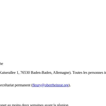
serallee 1, 76530 Baden-Baden, Allemagne). Toutes les personnes intér
Secrétariat permanent (
fleury@oberrheinrat.org
).
anet au moins deux semaines avant la réunion.